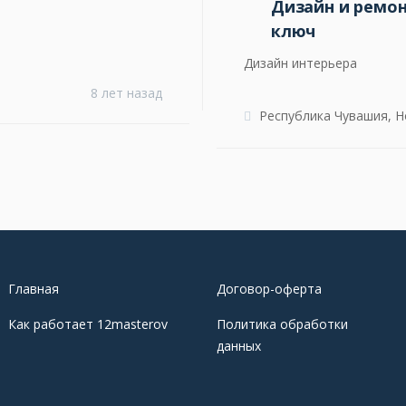
Дизайн и ремо
ключ
Дизайн интерьера
8 лет назад
Республика Чувашия, Н
Главная
Договор-оферта
Как работает 12masterov
Политика обработки
данных