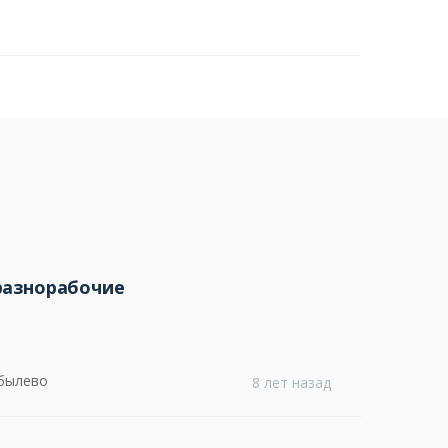
разнорабочие
обылево
8 лет назад