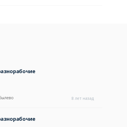
разнорабочие
обылево
8 лет назад
разнорабочие