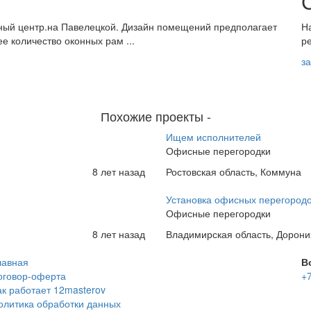
ый центр.на Павелецкой. Дизайн помещений предполагает
Н
е количество оконных рам ...
р
з
Похожие проекты
-
Ищем исполнителей
Офисные перегородки
8 лет назад
Ростовская область, Коммуна
Установка офисных перегород
Офисные перегородки
8 лет назад
Владимирская область, Дорони
лавная
В
оговор-оферта
+7
ак работает 12masterov
олитика обработки данных