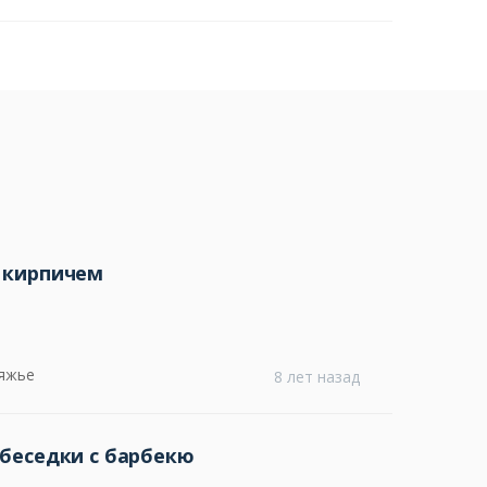
 кирпичем
бяжье
8 лет назад
беседки с барбекю