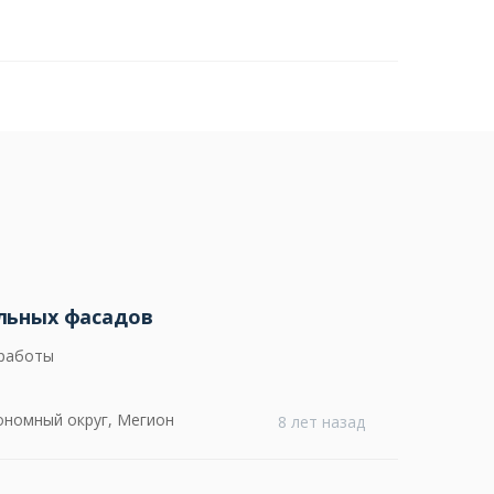
льных фасадов
 работы
номный округ, Мегион
8 лет назад