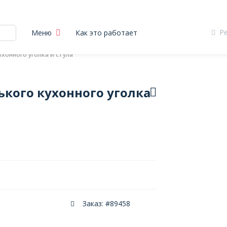
Р
Меню
Как это работает
хонного уголка и стула
кого кухонного уголка
Заказ: #89458