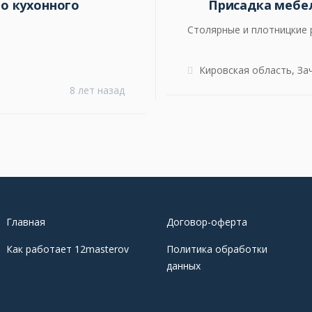
о кухонного
Присадка мебе
Столярные и плотницкие
Кировская область, За
8 лет назад
Главная
Договор-оферта
Как работает 12masterov
Политика обработки
данных