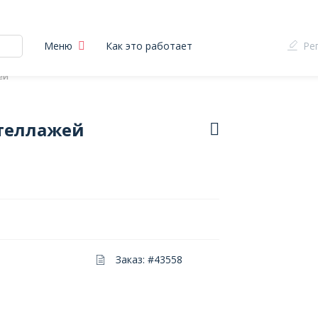
Меню
Как это работает
Ре
ей
теллажей
Заказ: #43558