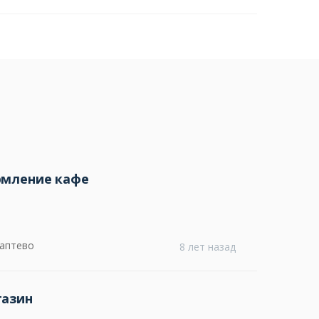
рмление кафе
Лаптево
8 лет назад
газин