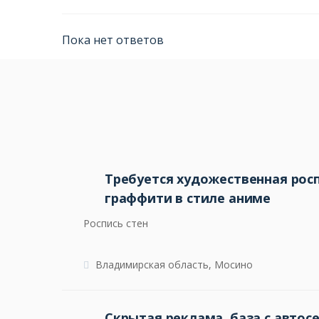
Пока нет ответов
Требуется художественная росп
граффити в стиле аниме
Роспись стен
Владимирская область, Мосино
Скрытая реклама, база с автос