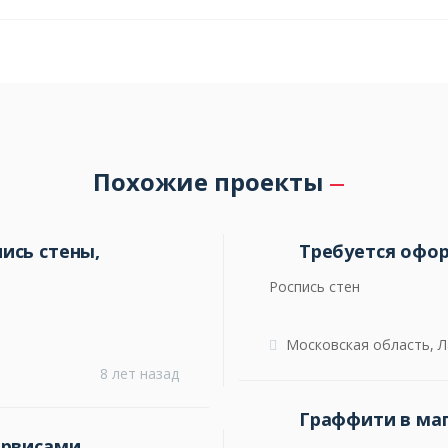
Похожие проекты
ись стены,
Требуется офо
Роспись стен
Московская область, 
8 лет назад
Граффити в ма
ервисами.