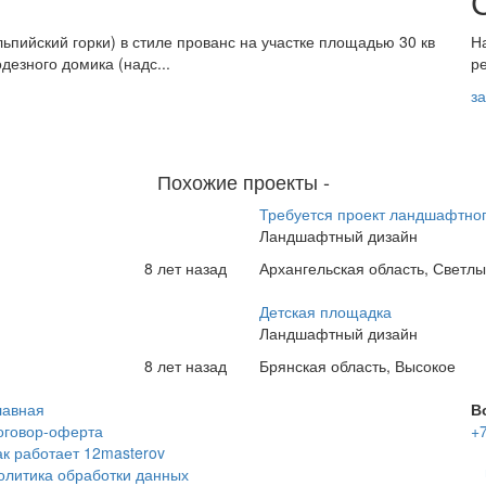
ьпийский горки) в стиле прованс на участке площадью 30 кв
Н
дезного домика (надс...
р
з
Похожие проекты
-
Требуется проект ландшафтног
Ландшафтный дизайн
8 лет назад
Архангельская область, Светл
Детская площадка
Ландшафтный дизайн
8 лет назад
Брянская область, Высокое
лавная
В
оговор-оферта
+7
ак работает 12masterov
олитика обработки данных