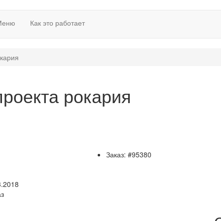
Меню
Как это работает
окария
проекта рокария
Заказ: #95380
3.2018
аз