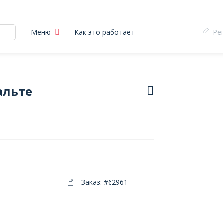
Меню
Как это работает
Ре
альте
Заказ: #62961