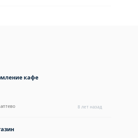
рмление кафе
Лаптево
8 лет назад
газин