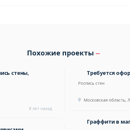
Похожие проекты
ись стены,
Требуется офо
Роспись стен
Московская область, 
8 лет назад
Граффити в ма
ервисами.