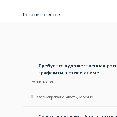
Пока нет ответов
Требуется художественная росп
граффити в стиле аниме
Роспись стен
Владимирская область, Мосино
Скрытая реклама, база с автос