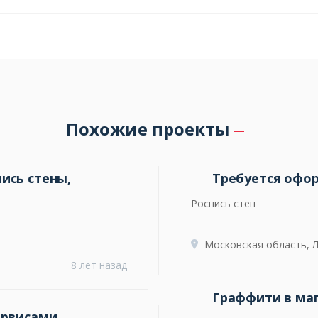
Похожие проекты
ись стены,
Требуется офо
Роспись стен
Московская область, 
8 лет назад
Граффити в ма
ервисами.