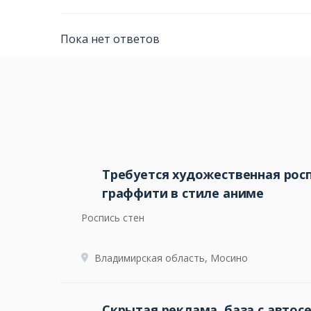
Пока нет ответов
Требуется художественная росп
граффити в стиле аниме
Роспись стен
Владимирская область, Мосино
Скрытая реклама, база с автос