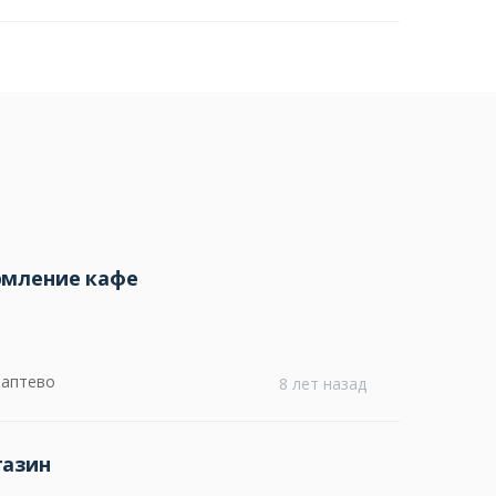
рмление кафе
Лаптево
8 лет назад
газин