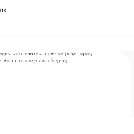
018
не,высота стены около трёх метров,в ширину
и обратно с меня,также обед и тд