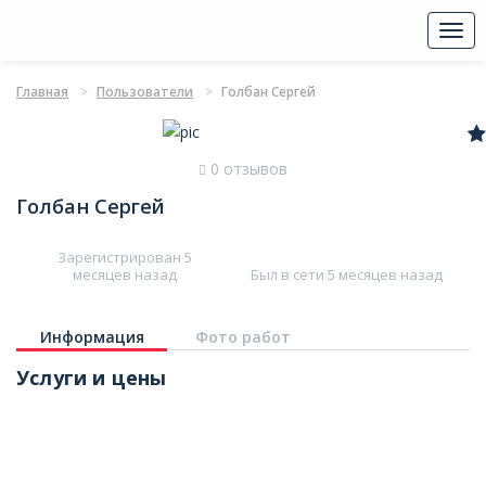
Togg
navi
Главная
Пользователи
Голбан Сергей
0 отзывов
Голбан Сергей
Зарегистрирован 5
месяцев назад
Был в сети 5 месяцев назад
Информация
Фото работ
Услуги и цены