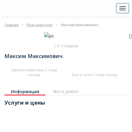
Togg
navi
Главная
Пользователи
Максим Максимович
0 отзывов
Максим Максимович
Зарегистрирован 2 года
назад
Был в сети 2 года назад
Информация
Фото работ
Услуги и цены