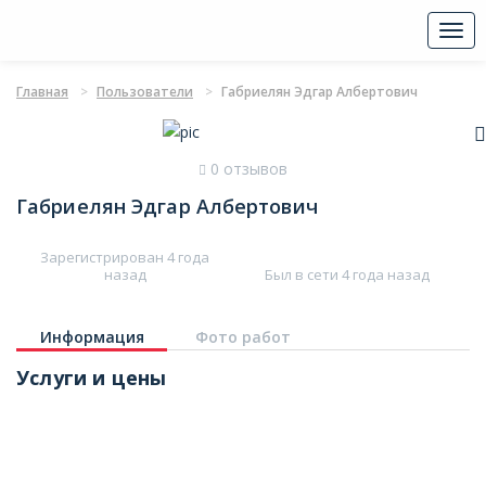
Togg
navi
Главная
Пользователи
Габриелян Эдгар Албертович
0 отзывов
Габриелян Эдгар Албертович
Зарегистрирован 4 года
назад
Был в сети 4 года назад
Информация
Фото работ
Услуги и цены