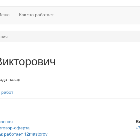
Меню
Как это работает
ович
Викторович
года назад
 работ
лавная
В
оговор-оферта
+7
ак работает 12masterov