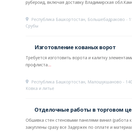
рубероид, включая доставку Владимирская обл.Камеш
Республика Башкортостан, Большебадраково - 1
Срубы
Изготовление кованых ворот
Требуется изготовить ворота и калитку элементам
профлиста.
...
Республика Башкортостан, Малошукшаново - 140
Ковка и литье
Отделочные работы в торговом це
Обшивка стен стеновыми панелями винил (работа ка
закуплены сразу все Задержек по оплате и материала