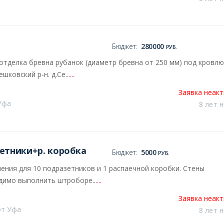
Бюджет:
280000
РУБ.
 отделка бревна рубанок (диаметр бревна от 250 мм) под кровлю
ковский р-н. д.Се...
...
Заявка неак
Уфа
8 лет 
етники+р. коробка
Бюджет:
5000
РУБ.
ления для 10 подразетников и 1 распаечной коробки. Стены
димо выполнить штроборе...
...
Заявка неак
от Уфа
8 лет 