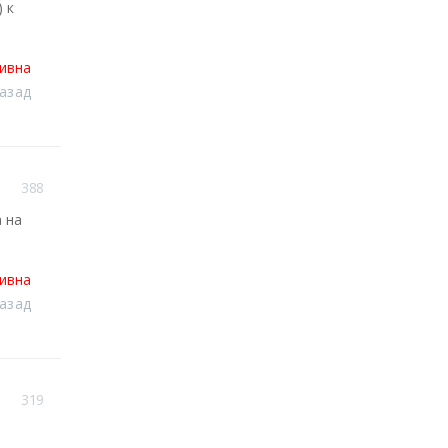
 к
тивна
назад
388
 на
тивна
назад
319