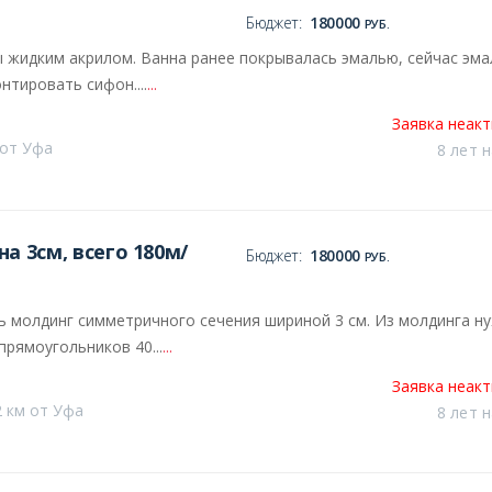
Бюджет:
180000
РУБ.
 жидким акрилом. Ванна ранее покрывалась эмалью, сейчас эма
тировать сифон....
...
Заявка неак
 от Уфа
8 лет 
а 3см, всего 180м/
Бюджет:
180000
РУБ.
 молдинг симметричного сечения шириной 3 см. Из молдинга н
прямоугольников 40...
...
Заявка неак
 км от Уфа
8 лет 