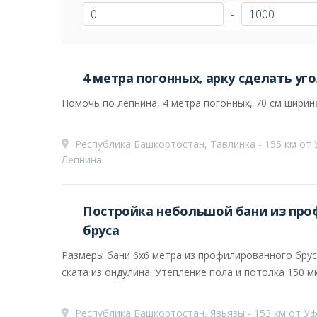
-
4 метра погонных, арку сделать уго
Помочь по лепнина, 4 метра погонных, 70 см ширин
Республика Башкортостан, Тавлинка - 155 км от
Лепнина
Постройка небольшой бани из пр
бруса
Размеры бани 6х6 метра из профилированного брус
ската из ондулина. Утепление пола и потолка 150 мм
Республика Башкортостан, Явьязы - 153 км от У