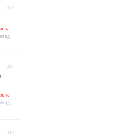
323
тивна
назад
286
а
тивна
назад
314