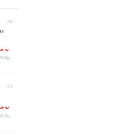
296
и и
тивна
назад
346
тивна
назад