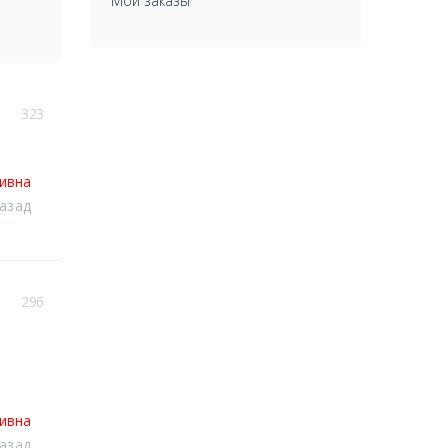
Мои заказы
323
тивна
назад
296
тивна
назад