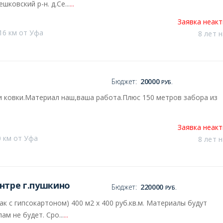
ковский р-н. д.Се...
...
Заявка неак
16 км от Уфа
8 лет 
Бюджет:
20000
РУБ.
и ковки.Материал наш,ваша работа.Плюс 150 метров забора из
Заявка неак
 км от Уфа
8 лет 
нтре г.пушкино
Бюджет:
220000
РУБ.
к с гипсокартоном) 400 м2 х 400 руб.кв.м. Материалы будут
м не будет. Сро...
...