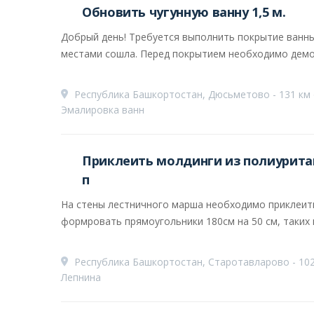
Обновить чугунную ванну 1,5 м.
Добрый день! Требуется выполнить покрытие ванны
местами сошла. Перед покрытием необходимо демон
Республика Башкортостан, Дюсьметово - 131 км
Эмалировка ванн
Приклеить молдинги из полиуритан
п
На стены лестничного марша необходимо приклеить
формровать прямоугольники 180см на 50 см, таких 
Республика Башкортостан, Старотавларово - 102
Лепнина