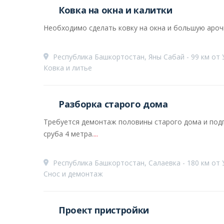
Ковка на окна и калитки
Необходимо сделать ковку на окна и большую арочн
Республика Башкортостан, Яны Сабай - 99 км от
Ковка и литье
Разборка старого дома
Требуется демонтаж половины старого дома и подг
сруба 4 метра.
...
Республика Башкортостан, Салаевка - 180 км от
Снос и демонтаж
Проект пристройки