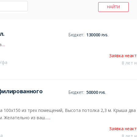
л.
Бюджет:
130000
РУБ.
а.
...
Заявка неак
 Уфа
8 лет 
офилированного
Бюджет:
50000
РУБ.
а 100х150 из трех помещений, Высота потолка 2,3 м. Крыша два
. Желательно из ваш...
...
Заявка неак
фа
8 лет 