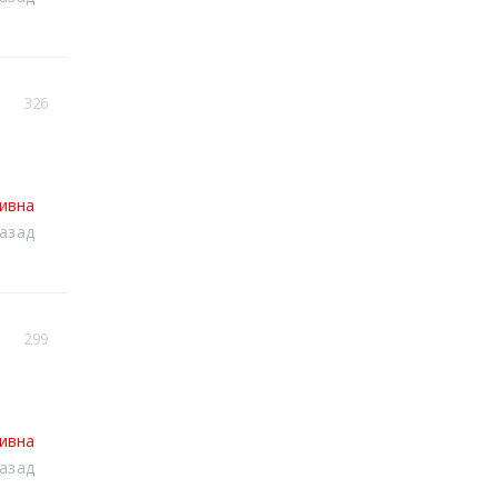
326
тивна
назад
299
тивна
назад