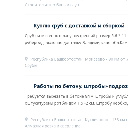
Строительство бань и саун
Куплю сруб с доставкой и сборкой.
Сруб пятистенок в лапу внутренний размер 5,6 * 11
рубероид, включая доставку Владимирская обл.Камеш
Республика Башкортостан, Моисеево - 90 км от 
Срубы
Работы по бетону. штробы+подроз
Требуется вырезать в бетоне 8п.м. штробы и углуб
оштукатурены ротбандом 1,5 -2 см. Штробу необхо
Республика Башкортостан, Кутлиярово - 138 км 
Алмазная резка и сверление