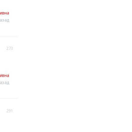
тивна
назад
273
тивна
назад
291