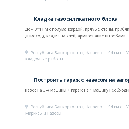
Кладка газосиликатного блока
Дом 9*11 м с полумансардой, прямые стены, прибли
дымоход), кладка на клей, армирование штробами. 
Республика Башкортостан, Чапаево - 104 км от 
Кладочные работы
Построить гараж с навесом на заг
навес на 3-4 машины + гараж на 1 машину необход
Республика Башкортостан, Чапаево - 104 км от 
Маркизы и навесы