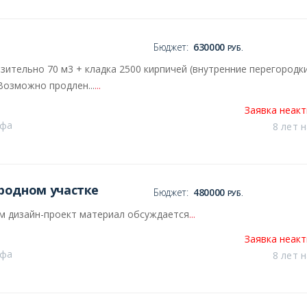
Бюджет:
630000
РУБ.
зительно 70 м3 + кладка 2500 кирпичей (внутренние перегородк
Возможно продлен...
...
Заявка неак
Уфа
8 лет 
ородном участке
Бюджет:
480000
РУБ.
им дизайн-проект материал обсуждается
...
Заявка неак
Уфа
8 лет 