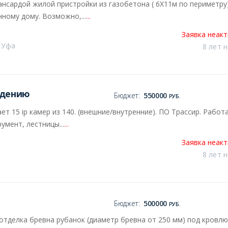
ансардой жилой пристройки из газобетона ( 6Х11м по периметру)
ому дому. Возможно,...
...
Заявка неак
 Уфа
8 лет 
юдению
Бюджет:
550000
РУБ.
 15 ip камер из 140. (внешние/внутренние). ПО Трассир. Работа
умент, лестницы...
...
Заявка неак
8 лет 
Бюджет:
500000
РУБ.
 отделка бревна рубанок (диаметр бревна от 250 мм) под кровлю