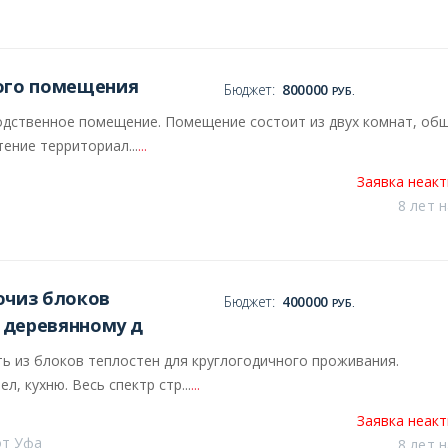
ого помещения
Бюджет:
800000
РУБ.
зводственное помещение. Помещение состоит из двух комнат, об
ение территориал...
...
Заявка неак
8 лет 
ючиз блоков
Бюджет:
400000
РУБ.
к деревянному д
ь из блоков теплостен для круглогодичного проживания.
, кухню. Весь спектр стр...
...
Заявка неак
от Уфа
8 лет 