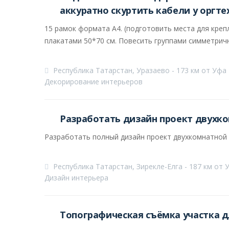
аккуратно скуртить кабели у оргте
15 рамок формата А4. (подготовить места для крепл
плакатами 50*70 см. Повесить группами симметрично
Республика Татарстан, Уразаево - 173 км от Уфа
Декорирование интерьеров
Разработать дизайн проект двухк
Разработать полный дизайн проект двухкомнатной 
Республика Татарстан, Зирекле-Елга - 187 км от 
Дизайн интерьера
Топографическая съёмка участка 