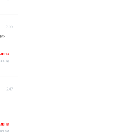
255
щая
тивна
назад
247
тивна
назад