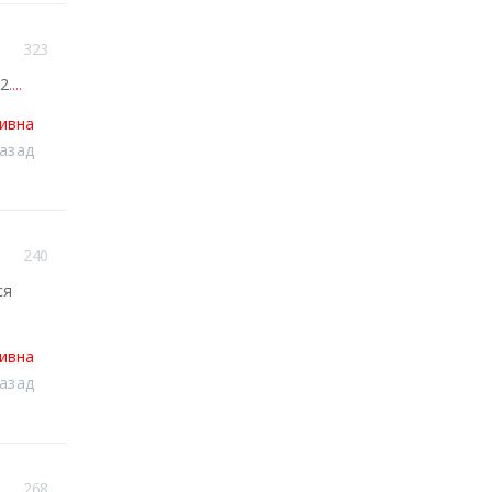
323
2.
...
тивна
назад
240
ся
тивна
назад
268