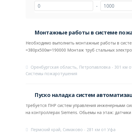
-
Монтажные работы в системе пож
Необходимо выполнить монтажные работы в систе
=380рх500м=190000 Монтаж труб стальных электросв
Оренбургская область, Петропавловка - 301 км 
Системы пожаротушения
Пуско наладка систем автоматиза
требуется ПНР систем управления инженерными сис
на контроллерах Siemens. Обьемы на этаж: датчики и
Пермский край, Симаково - 281 км от Уфа