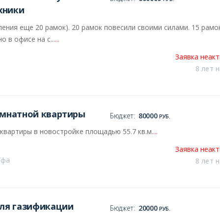
хники
ения еще 20 рамок). 20 рамок повесили своими силами. 15 рамо
 в офисе на с...
...
Заявка неак
8 лет 
омнатной квартиры
Бюджет:
80000
РУБ.
квартиры в новостройке площадью 55.7 кв.м.
...
Заявка неак
Уфа
8 лет 
для газификации
Бюджет:
20000
РУБ.