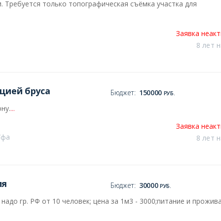
ни. Требуется только топографическая съёмка участка для
Заявка неак
8 лет 
цией бруса
Бюджет:
150000
РУБ.
ну.
...
Заявка неак
Уфа
8 лет 
ия
Бюджет:
30000
РУБ.
надо гр. РФ от 10 человек; цена за 1м3 - 3000;питание и прожив