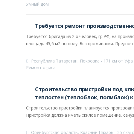
Умный дом
Требуется ремонт производственн
Требуется бригада из 2-х человек, гр.РФ, на прои
площадь 45,6 м2 по полу. Без проживания. Предпочт
Республика Татарстан, Покровка - 171 км от Уфа
Ремонт офиса
Строительство пристройки под кл
теплостен (теплоблок, полиблок) 
Строительство пристройки планируется производит
Пристройка должна иметь :жилое помещение, санузел
Оренбургская область, Красный Пахарь - 257 км 