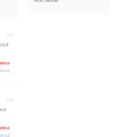
Мои заказы
257
х2,8
тивна
назад
334
все
тивна
назад