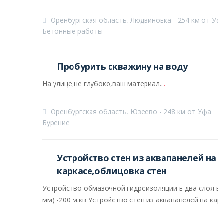
Оренбургская область, Людвиновка - 254 км от У
Бетонные работы
Пробурить скважину на воду
На улице,не глубоко,ваш материал.
...
Оренбургская область, Юзеево - 248 км от Уфа
Бурение
Устройство стен из аквапанелей на
каркасе,облицовка стен
Устройство обмазочной гидроизоляции в два слоя 
мм) -200 м.кв Устройство стен из аквапанелей на карк