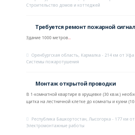
Строительство домов и коттеджей
Требуется ремонт пожарной сигна
Здание 1000 метров
...
Оренбургская область, Кармалка - 214 км от Уфа
Системы пожаротушения
Монтаж открытой проводки
В 1-комнатной квартире в хрущевке (30 кв.м.) не
щитка на лестничной клетке до комнаты и кухни (10-15
Республика Башкортостан, Лысогорка - 177 км о
Электромонтажные работы