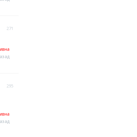
271
тивна
назад
295
тивна
назад