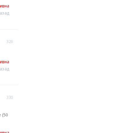
тивна
назад
326
тивна
назад
330
 (50
тивна