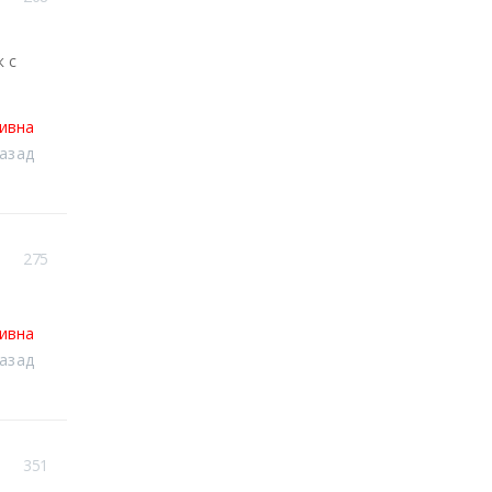
к с
тивна
назад
275
тивна
назад
351