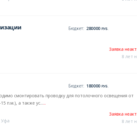
лизации
Бюджет:
280000
РУБ.
Заявка неак
8 лет 
Бюджет:
180000
РУБ.
обходимо смонтировать проводку для потолочного освещения от
 п.м.), а также ус...
...
Заявка неак
т Уфа
8 лет 