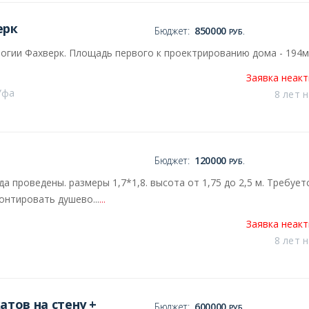
ерк
Бюджет:
850000
РУБ.
гии Фахверк. Площадь первого к проектрированию дома - 194м
Заявка неак
Уфа
8 лет 
Бюджет:
120000
РУБ.
 проведены. размеры 1,7*1,8. высота от 1,75 до 2,5 м. Требует
онтировать душево...
...
Заявка неак
8 лет 
тов на стену +
Бюджет:
600000
РУБ.