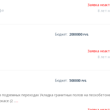
Заявка неак
фа
8 лет 
Бюджет:
2000000
РУБ.
Заявка неак
8 лет 
Бюджет:
500000
РУБ.
в подземных переходах Укладка гранитных полов на пескобетоне
асе (2 ...
...
Заявка неак