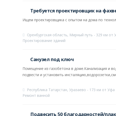
Требуется проектировщик на фахв
Ищем проектировщика с опытом на дома по техноло
Оренбургская область, Мирный путь - 329 км от 
Проектирование зданий
Санузел под ключ
Помещение из газобетона в доме.Канализация и вода
подвести и установить инсталяцию,водорозетки,см
Республика Татарстан, Уразаево - 173 км от Уфа
Ремонт ванной
Подвесить 50 благодарностей/плака