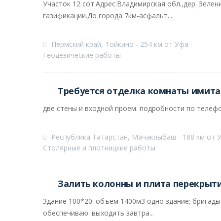
Участок 12 сот.Адрес:Владимирская обл.,дер. Зеле
газификации.До города 7км-асфальт.
...
Пермский край, Тойкино - 254 км от Уфа
Геодезические работы
Требуется отделка комнаты имита
две стены и входной проем. подробности по телефо
Республика Татарстан, Мачаклыбаш - 188 км от 
Столярные и плотницкие работы
Залить колонны и плита перекрыт
Здание 100*20: объём 1400м3 одно здание; бригады 
обеспечиваю: выходить завтра
...