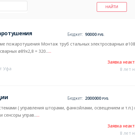
аротушения
Бюджет:
90000
РУБ.
ме пожаротушения Монтаж труб стальных электросварных ø108
арных ø89х2,8 = 320...
...
Заявка неак
от Уфа
8 лет 
ции
Бюджет:
2000000
РУБ.
темами ( управления шторами, фанкойлами, освещением и т.п.) 
 сенсоры управ...
...
Заявка неак
8 лет 