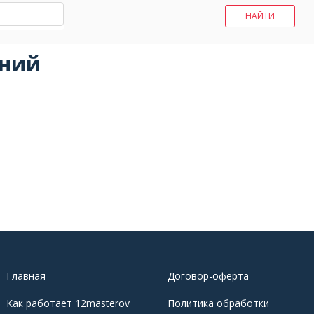
ений
Главная
Договор-оферта
Как работает 12masterov
Политика обработки