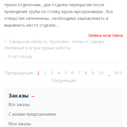
Нужен отделочник., для отделки перекрытия после
проведения трубы по стояку вдоль мусорокамеры . Все
отверстия запененены , необходимо зашпаклевать и
выравнить место отделки.
...
Заявка неактивна
Самарская область, Мулловка - 64 км от Самара
Малярные и штукатурные работы
8 лет назад
Предыдущая
1
2
3
4
5
6
7
8
9
10
813
...
Следующая
Заказы
Все заказы
С моими предложениями
Мои заказы