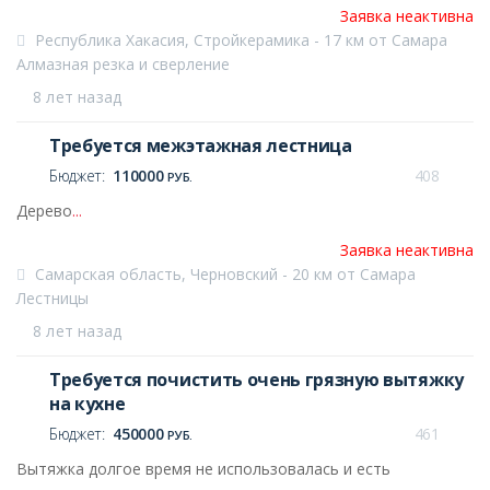
Заявка неактивна
Республика Хакасия, Стройкерамика - 17 км от Самара
Алмазная резка и сверление
8 лет назад
Требуется межэтажная лестница
Бюджет:
110000
408
РУБ.
Дерево
...
Заявка неактивна
Самарская область, Черновский - 20 км от Самара
Лестницы
8 лет назад
Требуется почистить очень грязную вытяжку
на кухне
Бюджет:
450000
461
РУБ.
Вытяжка долгое время не использовалась и есть