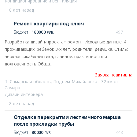
Кондиционирование и вентиляция
8 лет назад
Ремонт квартиры под ключ
Бюджет:
180000
497
РУБ.
Разработка дизайн-проекта+ ремонт Исходные данные: 4
проживающих: ребенок 3-х лет, родители, дедушка. Стиль:
неоклассика/эклектика, главное: практичность и
долговечность Обща...
...
Заявка неактивна
Самарская область, Подъем-Михайловка - 32 км от
Самара
Дизайн интерьера
8 лет назад
Отделка перекрытии лестничного марша
после прокладки трубы
Бюджет:
80000
448
РУБ.