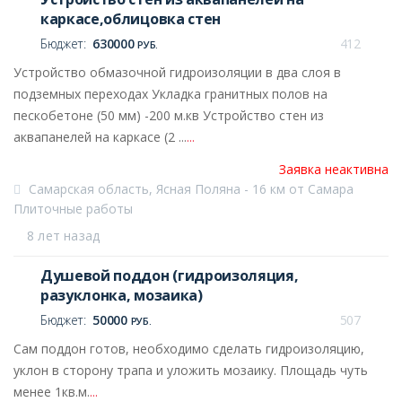
каркасе,облицовка стен
Бюджет:
630000
412
РУБ.
Устройство обмазочной гидроизоляции в два слоя в
подземных переходах Укладка гранитных полов на
пескобетоне (50 мм) -200 м.кв Устройство стен из
аквапанелей на каркасе (2 ...
...
Заявка неактивна
Самарская область, Ясная Поляна - 16 км от Самара
Плиточные работы
8 лет назад
Душевой поддон (гидроизоляция,
разуклонка, мозаика)
Бюджет:
50000
507
РУБ.
Сам поддон готов, необходимо сделать гидроизоляцию,
уклон в сторону трапа и уложить мозаику. Площадь чуть
менее 1кв.м.
...