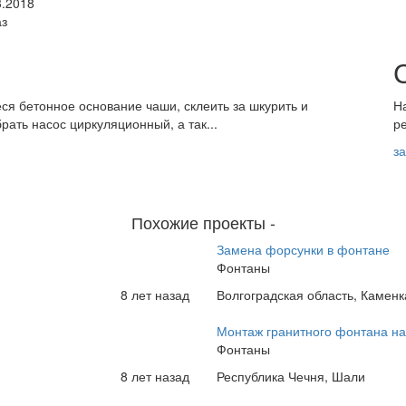
3.2018
аз
я бетонное основание чаши, склеить за шкурить и
Н
рать насос циркуляционный, а так...
р
з
Похожие проекты
-
Замена форсунки в фонтане
Фонтаны
8 лет назад
Волгоградская область, Каменк
Монтаж гранитного фонтана на
Фонтаны
8 лет назад
Республика Чечня, Шали