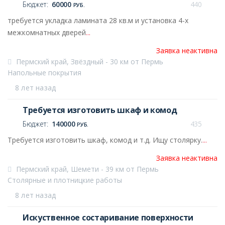
Бюджет:
60000
440
РУБ.
требуется укладка ламината 28 кв.м и установка 4-х
межкомнатных дверей
...
Заявка неактивна
Пермский край, Звёздный - 30 км от Пермь
Напольные покрытия
8 лет назад
Требуется изготовить шкаф и комод
Бюджет:
140000
435
РУБ.
Требуется изготовить шкаф, комод и т.д. Ищу столярку.
...
Заявка неактивна
Пермский край, Шемети - 39 км от Пермь
Столярные и плотницкие работы
8 лет назад
Искуственное состаривание поверхности