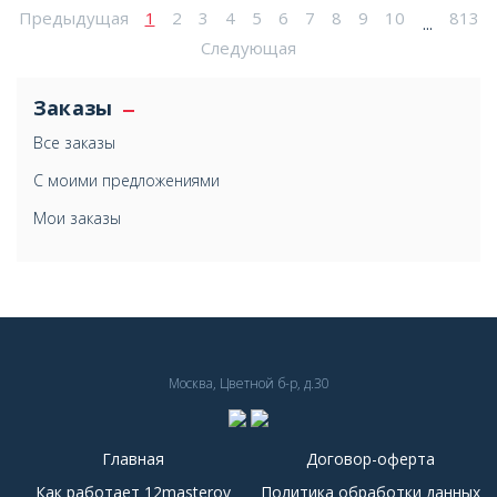
Предыдущая
1
2
3
4
5
6
7
8
9
10
813
...
Следующая
Заказы
Все заказы
С моими предложениями
Мои заказы
Москва, Цветной б-р, д.30
Главная
Договор-оферта
Как работает 12masterov
Политика обработки данных