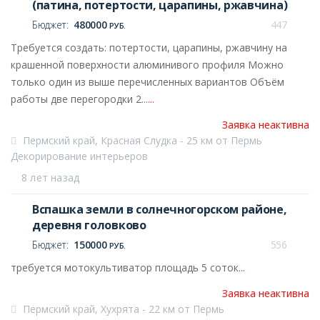
(патина, потертости, царапины, ржавчина)
Бюджет:
480000
447
РУБ.
Требуется создать: потертости, царапины, ржавчину на
крашенной поверхности алюминивого профиля Можно
только один из выше перечисленных вариантов Объём
работы две перегородки 2...
...
Заявка неактивна
Пермский край, Красная Слудка - 25 км от Пермь
Декорирование интерьеров
8 лет назад
Вспашка земли в солнечногорском районе,
деревня головково
Бюджет:
150000
556
РУБ.
требуется мотокультиватор площадь 5 соток
...
Заявка неактивна
Пермский край, Хухрята - 22 км от Пермь