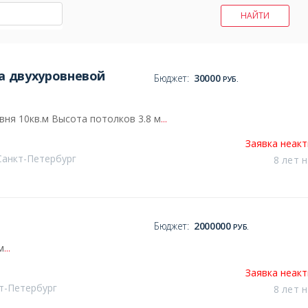
а двухуровневой
Бюджет:
30000
РУБ.
вня 10кв.м Высота потолков 3.8 м
...
Заявка неак
Санкт-Петербург
8 лет 
Бюджет:
2000000
РУБ.
м
...
Заявка неак
кт-Петербург
8 лет 