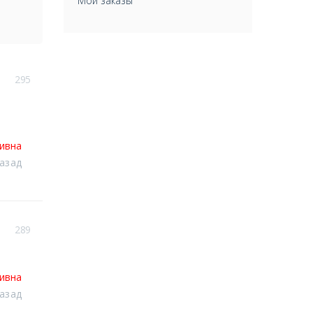
Мои заказы
295
тивна
назад
289
тивна
назад