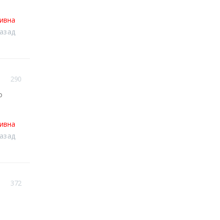
тивна
назад
290
о
тивна
назад
372