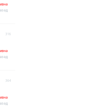
тивна
назад
316
тивна
назад
364
тивна
назад