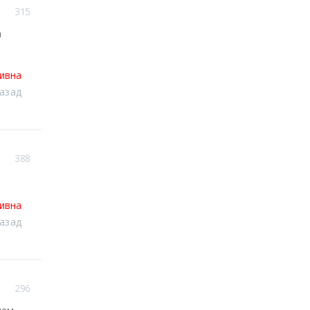
315
а
тивна
назад
388
тивна
назад
296