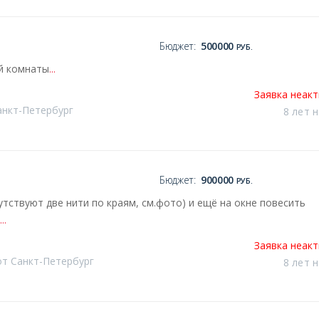
Бюджет:
500000
РУБ.
ой комнаты
...
Заявка неак
анкт-Петербург
8 лет 
Бюджет:
900000
РУБ.
тствуют две нити по краям, см.фото) и ещё на окне повесить
...
Заявка неак
от Санкт-Петербург
8 лет 