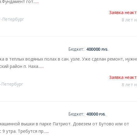
.Фундамент гот...
...
Заявка неак
т-Петербург
8 лет 
Бюджет:
400000
РУБ.
а в теплых водяных полах в сан. узле. Уже сделан ремонт, нужн
ий район п. Наха...
...
Заявка неак
т-Петербург
8 лет 
Бюджет:
40000
РУБ.
ашинной вышки в парке Патриот. Довезем от Бутово или от
9 утра. Требутся пр...
...