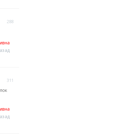
288
тивна
назад
311
олок
тивна
назад