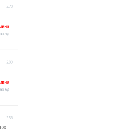
270
тивна
назад
289
тивна
назад
358
100