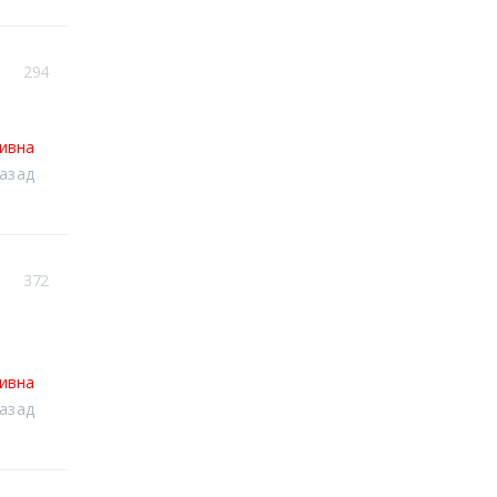
294
тивна
назад
372
тивна
назад