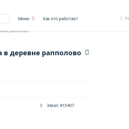
Р
Меню
Как это работает
ревне рапполово
 в деревне рапполово
Заказ: #15407