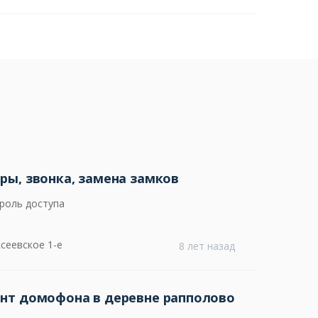
ры, звонка, замена замков
роль доступа
сеевское 1-е
8 лет назад
онт домофона в деревне рапполово