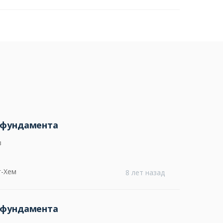
 фундамента
в
г-Хем
8 лет назад
 фундамента