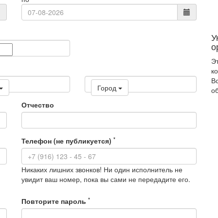
У
о
Эт
ко
В
Город
о
Отчество
*
Телефон (не публикуется)
Никаких лишних звонков! Ни один исполнитель не
увидит ваш номер, пока вы сами не передадите его.
*
Повторите пароль