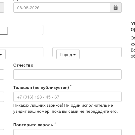
У
о
Эт
ко
В
Город
о
Отчество
*
Телефон (не публикуется)
Никаких лишних звонков! Ни один исполнитель не
увидит ваш номер, пока вы сами не передадите его.
*
Повторите пароль