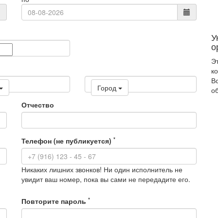
У
о
Эт
ко
В
Город
о
Отчество
*
Телефон (не публикуется)
Никаких лишних звонков! Ни один исполнитель не
увидит ваш номер, пока вы сами не передадите его.
*
Повторите пароль